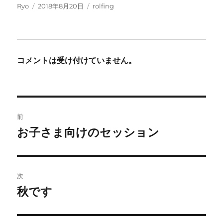
投
投
カ
Ryo
2018年8月20日
rolfing
稿
稿
テ
者
日:
ゴ
リ
ー
コメントは受け付けていません。
投
前
稿
お子さま向けのセッション
前
の
ナ
投
ビ
稿:
次
ゲ
秋です
次
の
ー
投