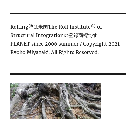
シ
稿:
ョ
Rolfing®は米国The Rolf Institute® of
ン
Structural Integrationの登録商標です
PLANET since 2006 summer / Copyright 2021
Ryoko Miyazaki. All Rights Reserved.