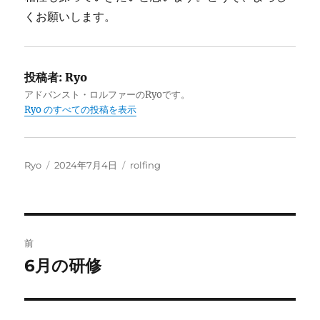
くお願いします。
投稿者:
Ryo
アドバンスト・ロルファーのRyoです。
Ryo のすべての投稿を表示
投
投
カ
Ryo
2024年7月4日
rolfing
稿
稿
テ
者
日:
ゴ
リ
ー
投
前
稿
6月の研修
前
の
ナ
投
ビ