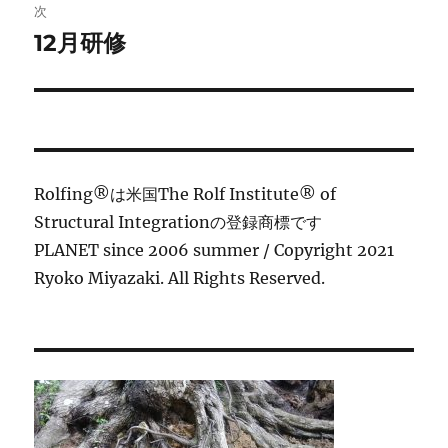
稿:
次
ゲ
12月研修
次
の
ー
投
シ
稿:
ョ
Rolfing®は米国The Rolf Institute® of
ン
Structural Integrationの登録商標です
PLANET since 2006 summer / Copyright 2021
Ryoko Miyazaki. All Rights Reserved.