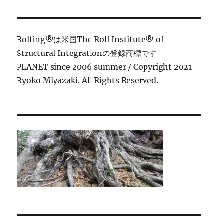
シ
稿:
ョ
Rolfing®は米国The Rolf Institute® of
ン
Structural Integrationの登録商標です
PLANET since 2006 summer / Copyright 2021
Ryoko Miyazaki. All Rights Reserved.