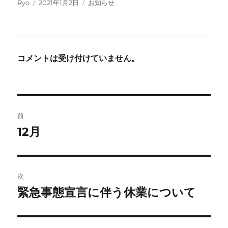
投
投
カ
Ryo
2021年1月2日
お知らせ
稿
稿
テ
者
日:
ゴ
リ
ー
コメントは受け付けていません。
投
前
稿
12月
前
の
ナ
投
ビ
稿:
次
ゲ
緊急事態宣言に伴う休業について
次
の
ー
投