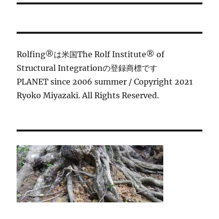
ー
投
シ
稿:
ョ
Rolfing®は米国The Rolf Institute® of
ン
Structural Integrationの登録商標です
PLANET since 2006 summer / Copyright 2021
Ryoko Miyazaki. All Rights Reserved.