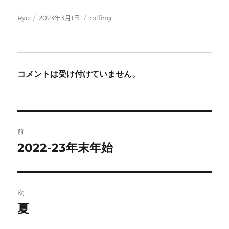
投
投
カ
Ryo
2023年3月1日
rolfing
稿
稿
テ
者
日:
ゴ
リ
ー
コメントは受け付けていません。
投
前
稿
2022-23年末年始
前
の
ナ
投
ビ
稿:
次
ゲ
夏
次
の